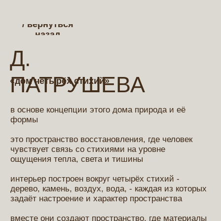
/ вернуться
назад
Д.
ПАТРУШЕВА
«дом четырёх стихий»
в основе концепции этого дома природа и её
формы
это пространство восстановления, где человек
чувствует связь со стихиями на уровне
ощущения тепла, света и тишины
интерьер построен вокруг четырёх стихий -
дерево, камень, воздух, вода, - каждая из которых
задаёт настроение и характер пространства
вместе они создают пространство, где материалы
звучат спокойно и гармонично, без лишнего
декора